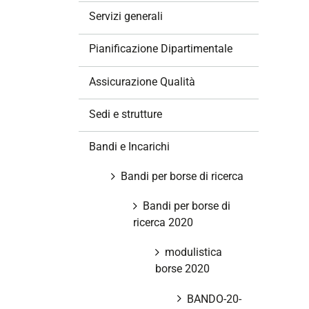
z
Servizi generali
i
o
Pianificazione Dipartimentale
n
e
Assicurazione Qualità
Sedi e strutture
Bandi e Incarichi
Bandi per borse di ricerca
Bandi per borse di
ricerca 2020
modulistica
borse 2020
BANDO-20-