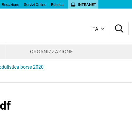
Redazione
Servizi Online
Rubrica
INTRANET
Cambia lingua
ORGANIZZAZIONE
dulistica borse 2020
df