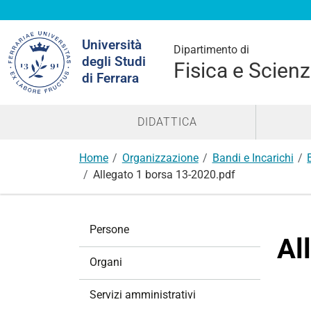
Cerca
Università
nel
Dipartimento di
degli Studi
sito
Fisica e Scienz
di Ferrara
DIDATTICA
Home
Organizzazione
Bandi e Incarichi
Allegato 1 borsa 13-2020.pdf
N
Persone
a
Al
v
Organi
i
g
Servizi amministrativi
a