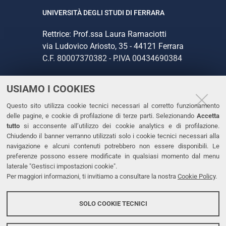
UNIVERSITÀ DEGLI STUDI DI FERRARA
Rettrice: Prof.ssa Laura Ramaciotti
via Ludovico Ariosto, 35 - 44121 Ferrara
C.F. 80007370382 - P.IVA 00434690384
USIAMO I COOKIES
CONTATTI
Questo sito utilizza cookie tecnici necessari al corretto funzionamento
Tel. +39 0532 293111
delle pagine, e cookie di profilazione di terze parti. Selezionando
Accetta
Fax. +39 0532 293031
tutto
si acconsente all’utilizzo dei cookie analytics e di profilazione.
PEC
Chiudendo il banner verranno utilizzati solo i cookie tecnici necessari alla
navigazione e alcuni contenuti potrebbero non essere disponibili. Le
preferenze possono essere modificate in qualsiasi momento dal menu
LINKS
laterale "Gestisci impostazioni cookie".
Per maggiori informazioni, ti invitiamo a consultare la nostra
Cookie Policy
.
Accessibilità
Dichiarazione di accessibilità
SOLO COOKIE TECNICI
Protezione dati personali