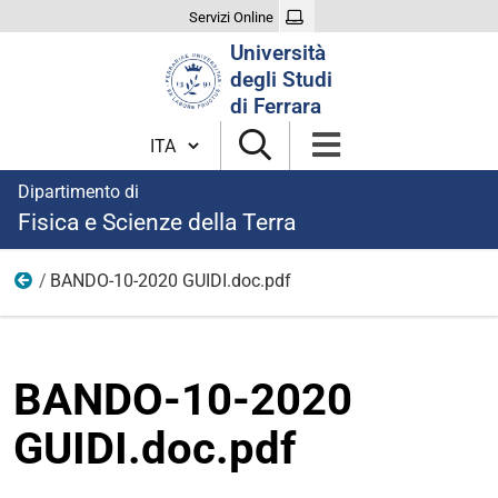
Servizi Online
Cerca
Università
nel
degli Studi
sito
di Ferrara
Cambia lingua
Dipartimento di
Fisica e Scienze della Terra
BANDO-10-2020 GUIDI.doc.pdf
modulistica borse 2020
BANDO-10-2020
GUIDI.doc.pdf