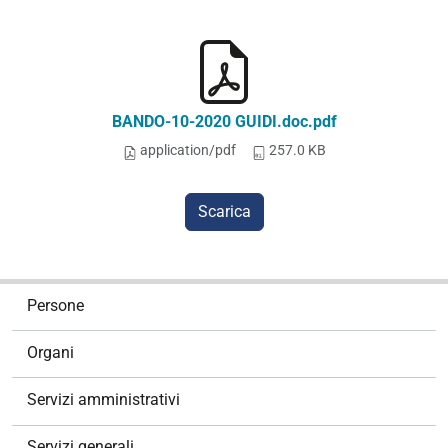
BANDO-10-2020 GUIDI.doc.pdf
application/pdf
257.0 KB
Scarica
N
Persone
a
v
Organi
i
g
Servizi amministrativi
a
z
Servizi generali