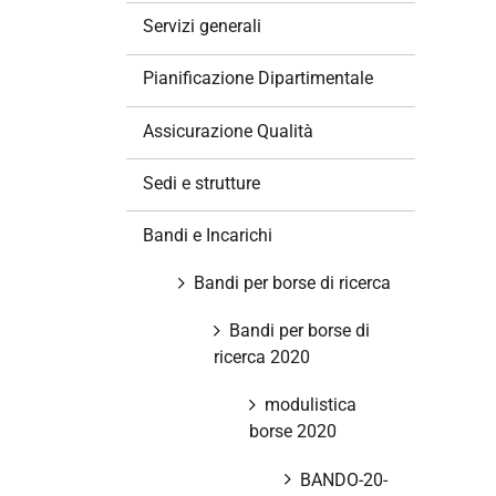
z
Servizi generali
i
o
Pianificazione Dipartimentale
n
e
Assicurazione Qualità
Sedi e strutture
Bandi e Incarichi
Bandi per borse di ricerca
Bandi per borse di
ricerca 2020
modulistica
borse 2020
BANDO-20-