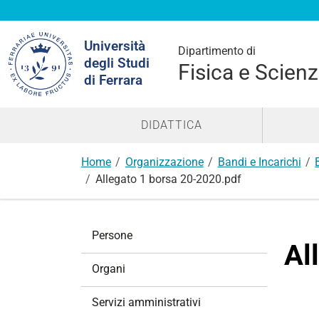
Cerca
Università
nel
Dipartimento di
degli Studi
sito
Fisica e Scienz
di Ferrara
DIDATTICA
Home
Organizzazione
Bandi e Incarichi
Allegato 1 borsa 20-2020.pdf
N
Persone
a
Al
v
Organi
i
g
Servizi amministrativi
a