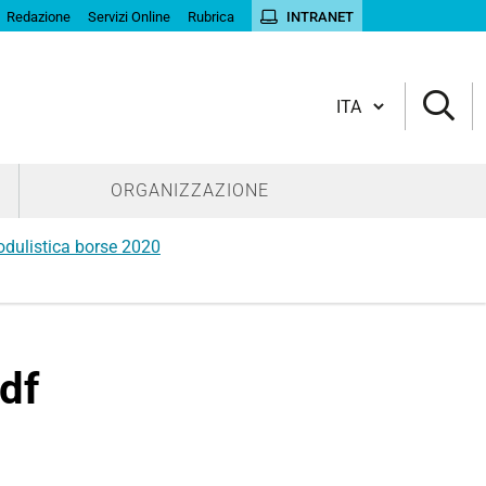
Redazione
Servizi Online
Rubrica
INTRANET
Cambia lingua
ORGANIZZAZIONE
dulistica borse 2020
df