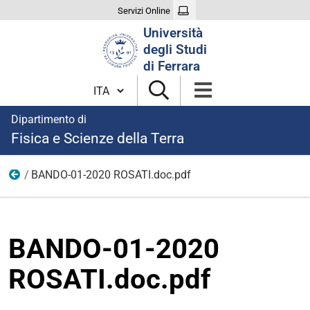
Servizi Online
Cerca
Università
nel
degli Studi
sito
di Ferrara
Cambia lingua
Dipartimento di
Fisica e Scienze della Terra
BANDO-01-2020 ROSATI.doc.pdf
modulistica borse 2020
BANDO-01-2020
ROSATI.doc.pdf