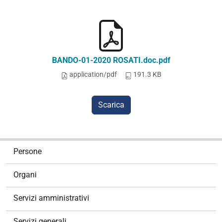
BANDO-01-2020 ROSATI.doc.pdf
application/pdf
191.3 KB
Scarica
N
Persone
a
v
Organi
i
g
Servizi amministrativi
a
z
Servizi generali