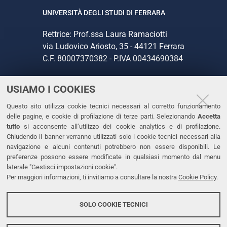
UNIVERSITÀ DEGLI STUDI DI FERRARA
Rettrice: Prof.ssa Laura Ramaciotti
via Ludovico Ariosto, 35 - 44121 Ferrara
C.F. 80007370382 - P.IVA 00434690384
USIAMO I COOKIES
CONTATTI
Questo sito utilizza cookie tecnici necessari al corretto funzionamento
Tel. +39 0532 293111
delle pagine, e cookie di profilazione di terze parti. Selezionando
Accetta
Fax. +39 0532 293031
tutto
si acconsente all’utilizzo dei cookie analytics e di profilazione.
PEC
Chiudendo il banner verranno utilizzati solo i cookie tecnici necessari alla
navigazione e alcuni contenuti potrebbero non essere disponibili. Le
preferenze possono essere modificate in qualsiasi momento dal menu
LINKS
laterale "Gestisci impostazioni cookie".
Per maggiori informazioni, ti invitiamo a consultare la nostra
Cookie Policy
.
Accessibilità
Dichiarazione di accessibilità
SOLO COOKIE TECNICI
Protezione dati personali