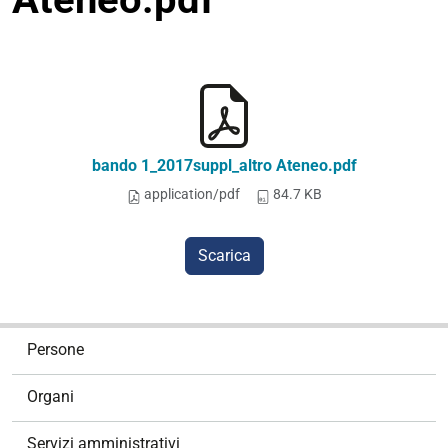
bando 1_2017suppl_altro Ateneo.pdf
application/pdf
84.7 KB
Scarica
N
Persone
a
v
Organi
i
g
Servizi amministrativi