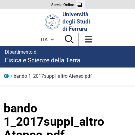
Servizi Online
Cerca
Università
nel
degli Studi
sito
di Ferrara
Cambia lingua
Dipartimento di
Fisica e Scienze della Terra
bando 1_2017suppl_altro Ateneo.pdf
anni precedenti
bando
1_2017suppl_altro
Ateneo.pdf